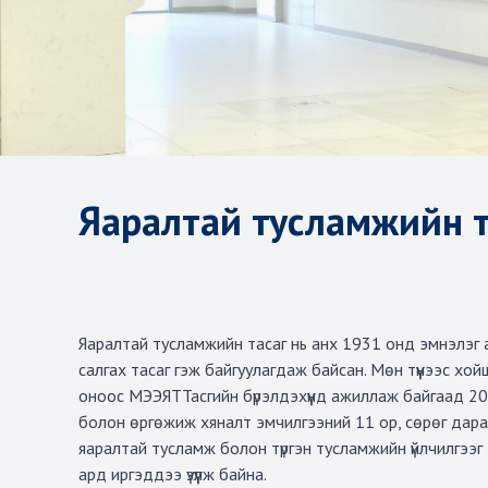
Яаралтай тусламжийн т
Яаралтай тусламжийн тасаг нь анх 1931 онд эмнэлэг а
салгах тасаг гэж байгуулагдаж байсан. Мөн түүнээс хо
оноос МЭЭЯТТасгийн бүрэлдэхүүнд ажиллаж байгаад 20
болон өргөжиж хяналт эмчилгээний 11 ор, сөрөг дарал
яаралтай тусламж болон түргэн тусламжийн үйлчилгээг
ард иргэддээ үзүүлж байна.