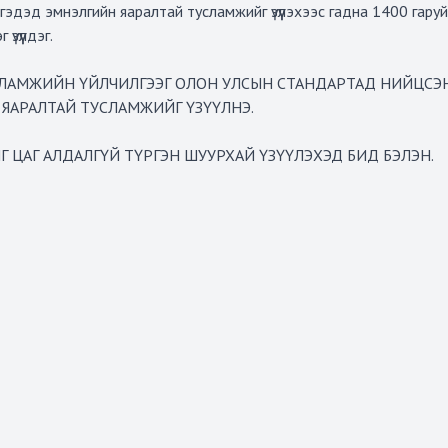
дэд эмнэлгийн яаралтай тусламжийг үзүүлэхээс гадна 1400 гаруй 
зүүлдэг.
СЛАМЖИЙН ҮЙЛЧИЛГЭЭГ ОЛОН УЛСЫН СТАНДАРТАД НИЙЦСЭН
ЯАРАЛТАЙ ТУСЛАМЖИЙГ ҮЗҮҮЛНЭ.
ЙГ ЦАГ АЛДАЛГҮЙ ТҮРГЭН ШУУРХАЙ ҮЗҮҮЛЭХЭД БИД БЭЛЭН.