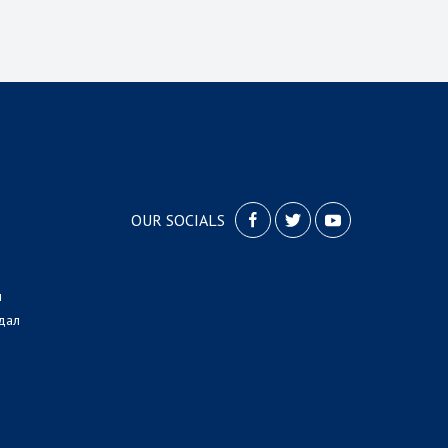
OUR SOCIALS
л
дал