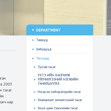
DEPARTMENT
Төвүүд
Албадууд
Тасгууд
Тусгай тасаг
УХТЭ-ИЙН ХАНГАМЖ
лган
ҮЙЛЧИЛГЭЭНИЙ НЭГЖИЙН
ТАНИЛЦУУЛГА
аа 2003
н тасаг
Нэгдсэн лабораторийн тасаг
ийн
Уламжлалт эмчилгээний тасаг
лагч нар
Хоол шим тэжээлийн тасаг