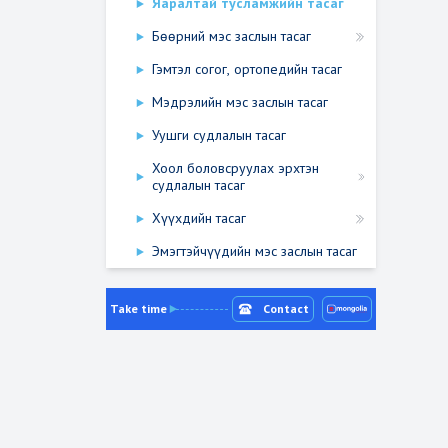
Яаралтай тусламжийн тасаг
Бөөрний мэс заслын тасаг
Гэмтэл согог, ортопедийн тасаг
Мэдрэлийн мэс заслын тасаг
Уушги судлалын тасаг
Хоол боловсруулах эрхтэн
судлалын тасаг
Хүүхдийн тасаг
Эмэгтэйчүүдийн мэс заслын тасаг
Take time
Contact