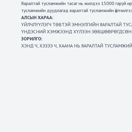
Яаралтай тусламжийн тасаг нь жилдээ 15000 гаруй иргэ
тусламжийн дуудлагад яаралтай тусламжийн үйлчилгээг ү
АЛСЫН ХАРАА:
ҮЙЛЧЛҮҮЛЭГЧ ТӨВТЭЙ ЭМНЭЛГИЙН ЯАРАЛТАЙ ТУ
ҮНДЭСНИЙ ХЭМЖЭЭНД ХҮЛЭЭН ЗӨВШӨӨРӨГДСӨН 
ЗОРИЛГО:
ХЭНД Ч, ХЭЗЭЭ Ч, ХААНА НЬ ЯАРАЛТАЙ ТУСЛАМЖИ