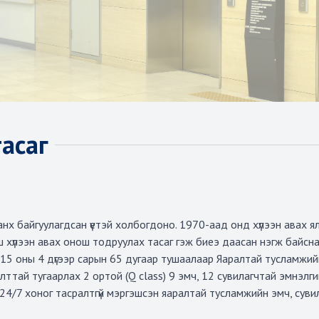
асаг
нх байгуулагдсан үетэй холбогдоно. 1970-аад онд хүлээн авах я
йш хүлээн авах онош тодруулах тасаг гэж биеэ даасан нэгж байсн
15 оны 4 дүгээр сарын 65 дугаар тушаалаар Яаралтай тусламжий
ттай тугаарлах 2 ортой (Q class) 9 эмч, 12 сувилагчтай эмнэлг
 24/7 хоног тасралтгүй мэргэшсэн яаралтай тусламжийн эмч, суви