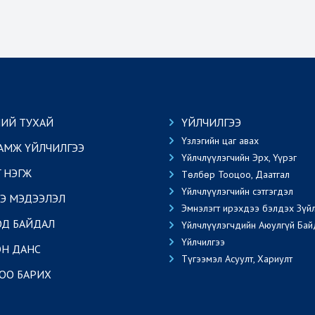
ИЙ ТУХАЙ
ҮЙЛЧИЛГЭЭ
Үзлэгийн цаг авах
АМЖ ҮЙЛЧИЛГЭЭ
Үйлчлүүлэгчийн Эрх, Үүрэг
Г НЭГЖ
Төлбөр Тооцоо, Даатгал
Үйлчлүүлэгчийн сэтгэгдэл
Э МЭДЭЭЛЭЛ
Эмнэлэгт ирэхдээ бэлдэх Зүй
ОД БАЙДАЛ
Үйлчлүүлэгчдийн Аюулгүй Бай
Үйлчилгээ
Н ДАНС
Түгээмэл Асуулт, Хариулт
ОО БАРИХ