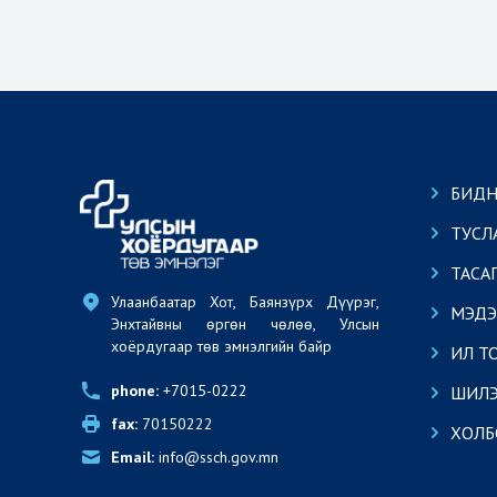
БИДН
ТУСЛ
ТАСА
Улаанбаатар Хот, Баянзүрх Дүүрэг, 
МЭДЭ
Энхтайвны өргөн чөлөө, Улсын 
хоёрдугаар төв эмнэлгийн байр
ИЛ Т
phone:
 +7015-0222
ШИЛЭ
fax:
 70150222
ХОЛБ
Email:
 info@ssch.gov.mn