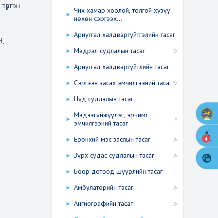
түргэн
Чих хамар хоолой, толгой хүзүү
нөхөн сэргээх...
Ариутгал халдваргүйтгэлийн тасаг
,
Мэдрэл судлалын тасаг
Ариутгал халдваргүйтлийн тасаг
Сэргээн засах эмчилгээний тасаг
Нүд судлалын тасаг
Мэдээгүйжүүлэг, эрчимт
эмчилгээний тасаг
4
Ерөнхий мэс заслын тасаг
Зүрх судас судлалын тасаг
Бөөр дотоод шүүрлийн тасаг
Амбулаторийн тасаг
Ангиографийн тасаг