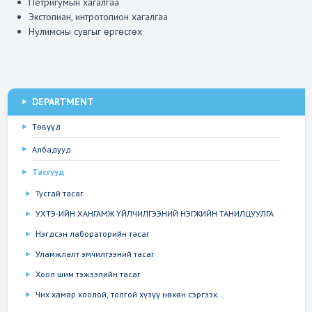
Петригумын хагалгаа
Экстопиан, интротопион хагалгаа
Нулимсны сувгыг өргөсгөх
DEPARTMENT
Төвүүд
Албадууд
Тасгууд
Тусгай тасаг
УХТЭ-ИЙН ХАНГАМЖ ҮЙЛЧИЛГЭЭНИЙ НЭГЖИЙН ТАНИЛЦУУЛГА
Нэгдсэн лабораторийн тасаг
Уламжлалт эмчилгээний тасаг
Хоол шим тэжээлийн тасаг
Чих хамар хоолой, толгой хүзүү нөхөн сэргээх...