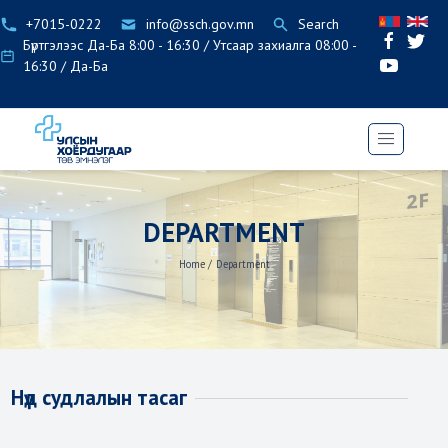
+7015-0222
info@ssch.gov.mn
Search
Бүртгэлээс Да-Ба 8:00 - 16:30 / Утсаар захиалга 08:00 -
16:30 / Да-Ба
DEPARTMENT
Home
/
Department
Нүд судлалын тасаг