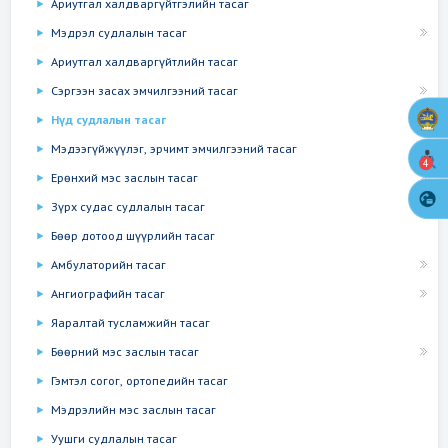
Ариутгал халдваргүйтгэлийн тасаг
Мэдрэл судлалын тасаг
Ариутгал халдваргүйтлийн тасаг
Сэргээн засах эмчилгээний тасаг
Нүд судлалын тасаг
Мэдээгүйжүүлэг, эрчимт эмчилгээний тасаг
4
Ерөнхий мэс заслын тасаг
Зүрх судас судлалын тасаг
Бөөр дотоод шүүрлийн тасаг
Амбулаторийн тасаг
Ангиографийн тасаг
Яаралтай тусламжийн тасаг
Бөөрний мэс заслын тасаг
Гэмтэл согог, ортопедийн тасаг
Мэдрэлийн мэс заслын тасаг
Уушги судлалын тасаг