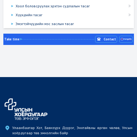
Хоол боловсруулах эрхтэн судлалын тасаг
Хүүхдийн тасаг
Эмэгтэйчүүдийн мэс заслын тасаг
Take time
Contact
Улаанбаатар Хот, Баянзүрх Дүүрэг, Энхтайвны өргөн чөлөө, Улсын 
хоёрдугаар төв эмнэлгийн байр