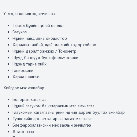
Үзлэг, оношилгоо, эмчилгээ:
Төрөл бүрийн нүдний өвчлөл
Глауком
Нүдний чанд авиа оношилгоо
Харааны талбай, түүний эмгэгийг тодорхойлох
Нүдний даралт хэмжих / Тонометр
Шууд ба шууд бус офтальмоскопи
Нүдэнд тариа хийх
Гониоскопи
Хараа шалгах
Хийгдэх мэс ажилбар:
Болорын хагалгаа
Нүдний глауком ба катарактын мэс эмчилгээ
Глаукомын хагалгааны үеийн нүдний даралт буулгах ажилбар
Туннелийн аргаар катаракт засах мэс засал
Блефарохалазисийн мэс заслын эмчилгээ
Өвдөг нээх