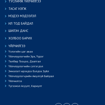
ТУСЛАМЖ ҮЙЛЧИЛГЭЭ
ТАСАГ НЭГЖ
МЭДЭЭ МЭДЭЭЛЭЛ
ИЛ ТОД БАЙДАЛ
ШИЛЭН ДАНС
ХОЛБОО БАРИХ
ҮЙЛЧИЛГЭЭ
Үзлэгийн цаг авах
Үйлчлүүлэгчийн Эрх, Үүрэг
Төлбөр Тооцоо, Даатгал
Үйлчлүүлэгчийн сэтгэгдэл
Эмнэлэгт ирэхдээ бэлдэх Зүйл
Үйлчлүүлэгчдийн Аюулгүй Байдал
Үйлчилгээ
Түгээмэл Асуулт, Хариулт