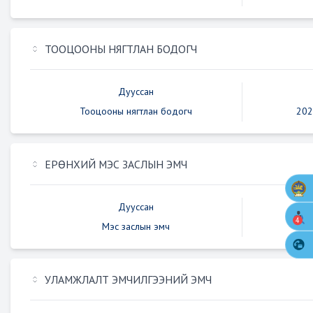
ТООЦООНЫ НЯГТЛАН БОДОГЧ
Дууссан
Тооцооны нягтлан бодогч
202
ЕРӨНХИЙ МЭС ЗАСЛЫН ЭМЧ
Дууссан
4
Мэс заслын эмч
202
УЛАМЖЛАЛТ ЭМЧИЛГЭЭНИЙ ЭМЧ