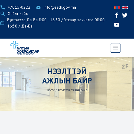
+7015-0222
info@ssch.gov.mn
Хайлт хийх
Бүртгэлээс Да-Ба 8:00 - 16:30 / Утсаар захиалга 08:00 -
16:30 / Да-Ба
НЭЭЛТТЭЙ
АЖЛЫН БАЙР
home
/
Нээлттэй ажлын байр