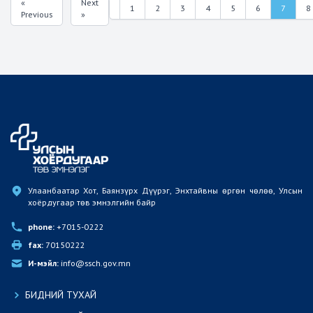
«
Next
7
1
2
3
4
5
6
8
Previous
»
Улаанбаатар Хот, Баянзүрх Дүүрэг, Энхтайвны өргөн чөлөө, Улсын 
хоёрдугаар төв эмнэлгийн байр
phone:
 +7015-0222
fax:
 70150222
И-мэйл:
 info@ssch.gov.mn
БИДНИЙ ТУХАЙ