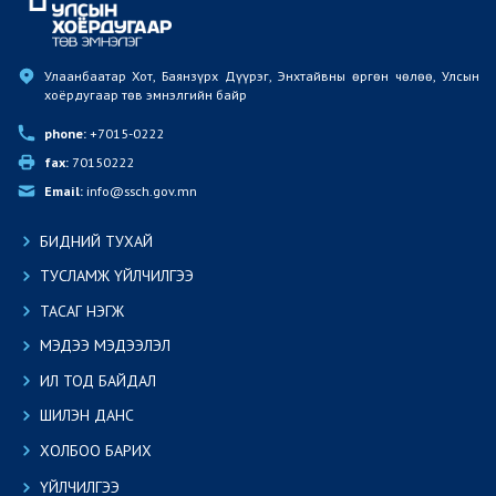
Улаанбаатар Хот, Баянзүрх Дүүрэг, Энхтайвны өргөн чөлөө, Улсын 
хоёрдугаар төв эмнэлгийн байр
phone:
 +7015-0222
fax:
 70150222
Email:
 info@ssch.gov.mn
БИДНИЙ ТУХАЙ
ТУСЛАМЖ ҮЙЛЧИЛГЭЭ
ТАСАГ НЭГЖ
МЭДЭЭ МЭДЭЭЛЭЛ
ИЛ ТОД БАЙДАЛ
ШИЛЭН ДАНС
ХОЛБОО БАРИХ
ҮЙЛЧИЛГЭЭ