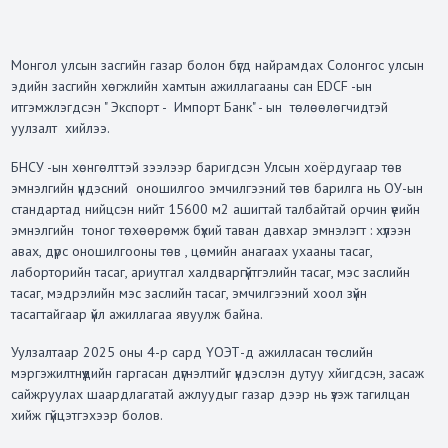
Монгол улсын засгийн газар болон бүгд найрамдах Солонгос улсын
эдийн засгийн хөгжлийн хамтын ажиллагааны сан EDCF -ын
итгэмжлэгдсэн " Экспорт - Импорт Банк" - ын төлөөлөгчидтэй
уулзалт хийлээ.
БНСУ -ын хөнгөлттэй зээлээр баригдсэн Улсын хоёрдугаар төв
эмнэлгийн үндэсний оношилгоо эмчилгээний төв барилга нь ОУ-ын
стандартад нийцсэн нийт 15600 м2 ашигтай талбайтай орчин үеийн
эмнэлгийн тоног төхөөрөмж бүхий таван давхар эмнэлэгт : хүлээн
авах, дүрс оношилгооны төв , цөмийн анагаах ухааны тасаг,
лаборторийн тасаг, ариутгал халдваргүйтгэлийн тасаг, мэс заслийн
тасаг, мэдрэлийн мэс заслийн тасаг, эмчилгээний хоол зүйн
тасагтайгаар үйл ажиллагаа явуулж байна.
Уулзалтаар 2025 оны 4-р сард ҮОЭТ-д ажилласан төслийн
мэргэжилтнүүдийн гаргасан дүгнэлтийг үндэслэн дутуу хйигдсэн, засаж
сайжруулах шаардлагатай ажлуудыг газар дээр нь үзэж тагилцан
хийж гүйцэтгэхээр болов.