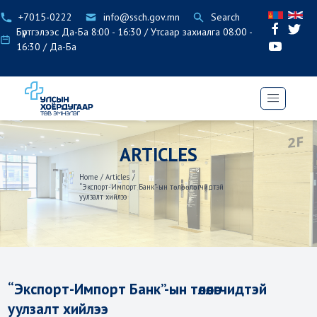
+7015-0222
info@ssch.gov.mn
Search
Бүртгэлээс Да-Ба 8:00 - 16:30 / Утсаар захиалга 08:00 -
16:30 / Да-Ба
ARTICLES
Home
/
Articles
/
“Экспорт-Импорт Банк”-ын төлөөлөгчидтэй
уулзалт хийлээ
“Экспорт-Импорт Банк”-ын төлөөлөгчидтэй
уулзалт хийлээ