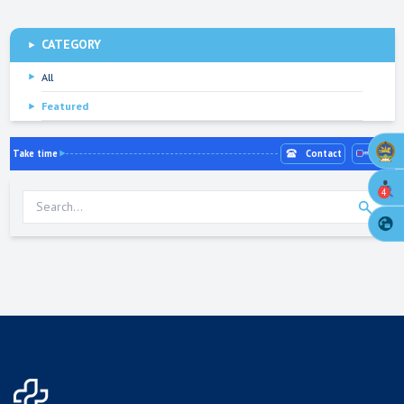
CATEGORY
All
Featured
Take time
Contact
4