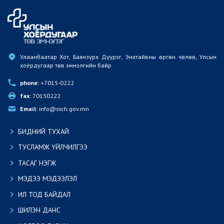
Улаанбаатар Хот, Баянзүрх Дүүрэг, Энхтайвны өргөн чөлөө, Улсын 
хоёрдугаар төв эмнэлгийн байр
phone:
 +7015-0222
fax:
 70150222
Email:
 info@ssch.gov.mn
БИДНИЙ ТУХАЙ
ТУСЛАМЖ ҮЙЛЧИЛГЭЭ
ТАСАГ НЭГЖ
МЭДЭЭ МЭДЭЭЛЭЛ
ИЛ ТОД БАЙДАЛ
ШИЛЭН ДАНС