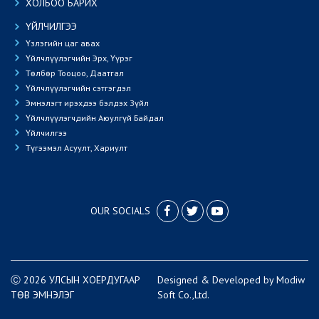
ХОЛБОО БАРИХ
ҮЙЛЧИЛГЭЭ
Үзлэгийн цаг авах
Үйлчлүүлэгчийн Эрх, Үүрэг
Төлбөр Тооцоо, Даатгал
Үйлчлүүлэгчийн сэтгэгдэл
Эмнэлэгт ирэхдээ бэлдэх Зүйл
Үйлчлүүлэгчдийн Аюулгүй Байдал
Үйлчилгээ
Түгээмэл Асуулт, Хариулт
OUR SOCIALS
Ⓒ 2026 УЛСЫН ХОЁРДУГААР
Designed
&
Developed
by
Modiw
ТӨВ ЭМНЭЛЭГ
Soft
Co.,Ltd.