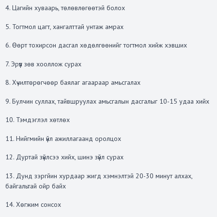
4. Цагийн хуваарь, төлөвлөгөөтэй болох
5. Тогтмол цагт, хангалттай унтаж амрах
6. Өөрт тохирсон дасгал хөдөлгөөнийг тогтмол хийж хэвших
7. Эрүүл зөв хооллож сурах
8. Хүчилтөрөгчөөр баялаг агаараар амьсгалах
9. Булчин суллах, тайвшруулах амьсгалын дасгалыг 10-15 удаа хийх
10. Тэмдэглэл хөтлөх
11. Нийгмийн үйл ажиллагаанд оролцох
12. Дуртай зүйлсээ хийх, шинэ зүйл сурах
13. Дунд зэргйин хурдаар жигд хэмнэлтэй 20-30 минут алхах,
байгальтай ойр байх
14. Хөгжим сонсох