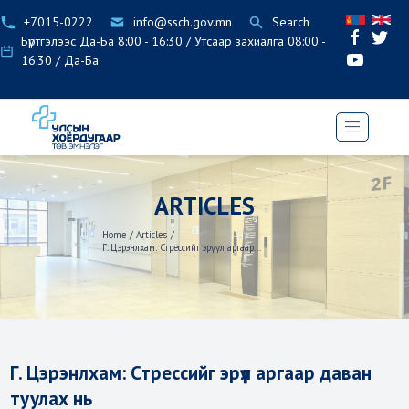
+7015-0222
info@ssch.gov.mn
Search
Бүртгэлээс Да-Ба 8:00 - 16:30 / Утсаар захиалга 08:00 -
16:30 / Да-Ба
ARTICLES
Home
/
Articles
/
Г. Цэрэнлхам: Стрессийг эрүүл аргаар...
Г. Цэрэнлхам: Стрессийг эрүүл аргаар даван
туулах нь