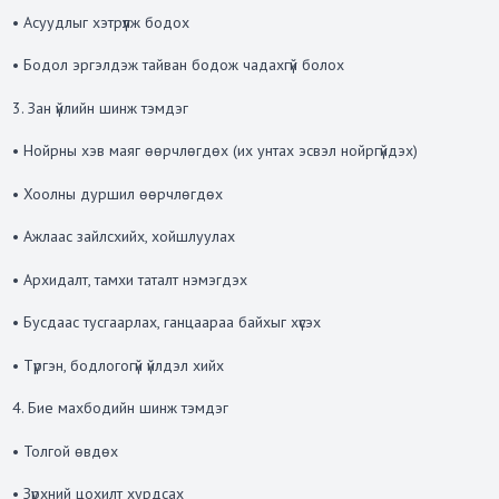
• Асуудлыг хэтрүүлж бодох
• Бодол эргэлдэж тайван бодож чадахгүй болох
3. Зан үйлийн шинж тэмдэг
• Нойрны хэв маяг өөрчлөгдөх (их унтах эсвэл нойргүйдэх)
• Хоолны дуршил өөрчлөгдөх
• Ажлаас зайлсхийх, хойшлуулах
• Архидалт, тамхи таталт нэмэгдэх
• Бусдаас тусгаарлах, ганцаараа байхыг хүсэх
• Түргэн, бодлогогүй үйлдэл хийх
4. Бие махбодийн шинж тэмдэг
• Толгой өвдөх
• Зүрхний цохилт хурдсах