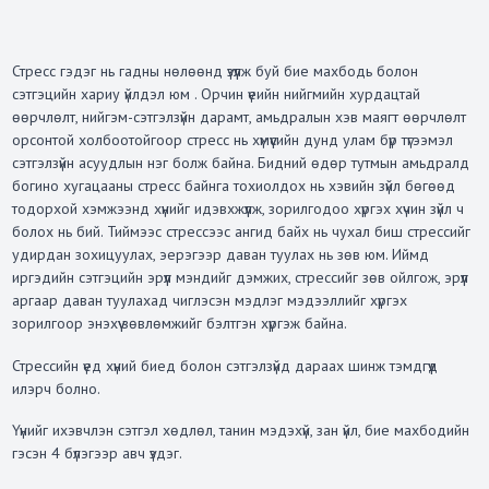
Стресс гэдэг нь гадны нөлөөнд үзүүлж буй бие махбодь болон
сэтгэцийн хариу үйлдэл юм . Орчин үеийн нийгмийн хурдацтай
өөрчлөлт, нийгэм-сэтгэлзүйн дарамт, амьдралын хэв маягт өөрчлөлт
орсонтой холбоотойгоор стресс нь хүмүүсийн дунд улам бүр түгээмэл
сэтгэлзүйн асуудлын нэг болж байна. Бидний өдөр тутмын амьдралд
богино хугацааны стресс байнга тохиолдох нь хэвийн зүйл бөгөөд
тодорхой хэмжээнд хүнийг идэвхжүүлж, зорилгодоо хүргэх хүчин зүйл ч
болох нь бий. Тиймээс стрессээс ангид байх нь чухал биш стрессийг
удирдан зохицуулах, эерэгээр даван туулах нь зөв юм. Иймд
иргэдийн сэтгэцийн эрүүл мэндийг дэмжих, стрессийг зөв ойлгож, эрүүл
аргаар даван туулахад чиглэсэн мэдлэг мэдээллийг хүргэх
зорилгоор энэхүү зөвлөмжийг бэлтгэн хүргэж байна.
Стрессийн үед хүний биед болон сэтгэлзүйд дараах шинж тэмдгүүд
илэрч болно.
Үүнийг ихэвчлэн сэтгэл хөдлөл, танин мэдэхүй, зан үйл, бие махбодийн
гэсэн 4 бүлэгээр авч үздэг.