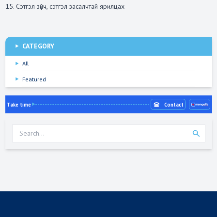
15. Сэтгэл зүйч, сэтгэл засалчтай ярилцах
CATEGORY
All
Featured
Take time
Contact