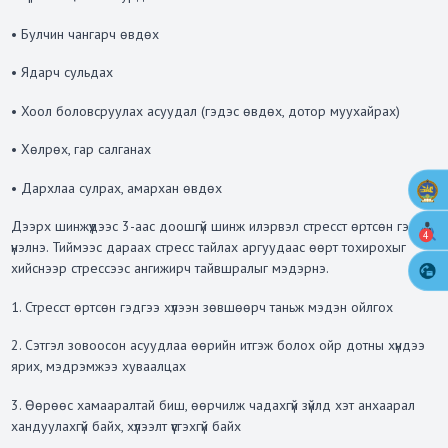
• Булчин чангарч өвдөх
• Ядарч сульдах
• Хоол боловсруулах асуудал (гэдэс өвдөх, дотор муухайрах)
• Хөлрөх, гар салганах
• Дархлаа сулрах, амархан өвдөх
Дээрх шинжүүдээс 3-аас доошгүй шинж илэрвэл стресст өртсөн гэж
4
үнэлнэ. Тиймээс дараах стресс тайлах аргуудаас өөрт тохирохыг
хийснээр стрессээс ангижирч тайвшралыг мэдэрнэ.
1. Стресст өртсөн гэдгээ хүлээн зөвшөөрч таньж мэдэн ойлгох
2. Сэтгэл зовоосон асуудлаа өөрийн итгэж болох ойр дотны хүндээ
ярих, мэдрэмжээ хуваалцах
3. Өөрөөс хамааралтай биш, өөрчилж чадахгүй зүйлд хэт анхаарал
хандуулахгүй байх, хүлээлт үүсгэхгүй байх