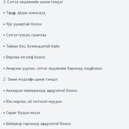
1. Сэтгэл хөдлөлийн шинж тэмдэг
• Түгшүүр, айдас нэмэгдэх
• Уур уцаартай болох
• Сэтгэл гутрах, гуниглах
• Тайван бус, бухимдалтай байх
• Өөртөө итгэлгүй болох
• Амархан уурлах, сэтгэл хөдлөлөө барихад хэцүү болох
2. Танин мэдэхүйн шинж тэмдэг
• Анхаарал төвлөрөхөд хүндрэлтэй болох
• Юм мартах, ой тогтоолт муудах
• Сөрөг бодол ихсэх
• Шийдвэр гаргахад хүндрэлтэй болох