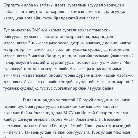
Сургалтын алба нь албаны дарга,
сургалтын асуудал хариуцсан
албаны арга зүйч,
гадаад харилцаа, хамтын ажиллагааны асуудал
хариуцсан арга зүйч
гэсэн бүрэлдэхүүнтэй ажилладаг.
Тус эмнэлэг нь ЭМЯ-ны харьяа сургалт эрхлэх томоохон
байгууллагуудын нэг бөгөөд өнөөдрийн байдлаар үндсэн
мэргэшлээр 5-н чиглэл (мэс засал, дотрын анагаах, дүрс оношилгоо,
мэдрэл, эрчимт эмчилгээ, яаралтай тусламж судлал)-д, төрөлжсөн
мэргэшлээр 2 чиглэл (бөөр судлал, эмнэлгийн тусламж, үйлчилгээний
чанар аюулгүй байдал)-д сургалтуудыг зохион байгуулж байна. Мөн
сувилахуй төрөлжсөн мэргэшлийн 4 чиглэл (мэс засал, эрчимт
эмчилгээ, мэдээгүйжүүлэг, оношилгооны дуран)-д, эмч нарын мэргэжил
дээшлүүлэх 2 чиглэл (хэвлийн хөндийн дурангийн мэс засал, яаралтай
тусламж судлал)-д тус тус сургалтыг эрхлэн явуулж байна.
Гадаадын өндөр хөгжилтэй 10 гаруй орнуудын эмнэлэг,
төрийн бус байгууллагуудтай идэвхтэй хамтын ажиллагаатай
ажиллаж байна. Үүнээс дурдвал БНСУ-ын Йонсэй Сэвэрен эмнэлэг,
Канбуг Самсунг эмнэлэг, Кореа Ансан, Анам эмнэлэг, Вельсийн
нэрэмжит эмнэлэг болон Гёнгиду аймгийн Олон улсын эрүүл мэндийн
нийгэмлэг, Тайвань улсын Тайпэй байгууллага, Турк улсын Мэдикал