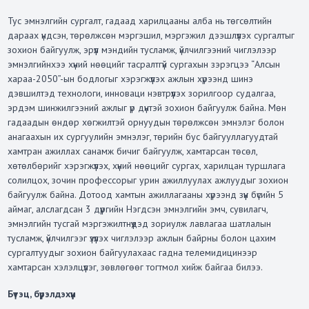
Тус эмнэлгийн сургалт
, гадаад харилцааны алба нь төгсөлтийн
дараах үндсэн, төрөлжсөн мэргэшил, мэргэжил дээшлүүлэх сургалтыг
зохион байгуулж, эрүүл мэндийн
тусламж, үйлчилгээний чиглэлээр
эмнэлгийнхээ
хүний нөөций
г тасралтгүй сургахын зэрэгцээ “Алсын
хараа-2050”-ын бодлогыг хэрэгжүүлэх ажлын хүрээнд шинэ
дэвшилтэд технологи, инноваци нэвтрүүлэх зорилгоор
судалгаа
,
эрдэм
шинжилгээний аж
лыг үр дүнтэй зохион байгуулж байна. Мөн
гадаадын өндөр хөгжилтэй орнуудын төрөлжсөн эмнэлэг болон
анагаахын их сургуулийн эмнэлэг, төрийн бус байгууллагуудтай
хамтран ажиллах санамж бичиг байгуулж, хамтарсан төсөл,
хөтөлбөрийг хэрэгжүүлэх, хүний нөөцийг сургах, харилцан туршлага
солилцох, зочин профессорыг урин ажиллуулах ажлуудыг зохион
байгуулж байна. Дотоод хамтын ажиллагааны хүрээнд зүүн бүсийн 5
аймаг, алслагдсан 3 дүүргийн Нэгдсэн эмнэлгийн эмч, сувилагч,
эмнэлгийн тусгай мэргэжилтнүүдэд зориулж лавлагаа шатлалын
тусламж, үйлчилгээг үзүүлэх чиглэлээр ажлын байрны болон цахим
сургалтуудыг зохион байгуулахаас гадна телемидицинээр
хамтарсан хэлэлцүүлэг, зөвлөгөөг тогтмол хийж байгаа билээ.
Бүтэц,
бүрэлдэхүүн