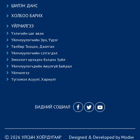
ШИЛЭН ДАНС
ХОЛБОО БАРИХ
ҮЙЛЧИЛГЭЭ
Үзлэгийн цаг авах
Үйлчлүүлэгчийн Эрх, Үүрэг
Төлбөр Тооцоо, Даатгал
Үйлчлүүлэгчийн сэтгэгдэл
Эмнэлэгт ирэхдээ бэлдэх Зүйл
Үйлчлүүлэгчдийн Аюулгүй Байдал
Үйлчилгээ
Түгээмэл Асуулт, Хариулт
БИДНИЙ СОШИАЛ
Ⓒ 2026 УЛСЫН ХОЁРДУГААР
Designed
&
Developed
by
Modiw