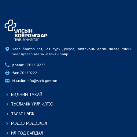
Улаанбаатар Хот, Баянзүрх Дүүрэг, Энхтайвны өргөн чөлөө, Улсын 
хоёрдугаар төв эмнэлгийн байр
phone:
 +7015-0222
fax:
 70150222
И-мэйл:
 info@ssch.gov.mn
БИДНИЙ ТУХАЙ
ТУСЛАМЖ ҮЙЛЧИЛГЭЭ
ТАСАГ НЭГЖ
МЭДЭЭ МЭДЭЭЛЭЛ
ИЛ ТОД БАЙДАЛ