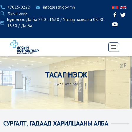
+7015-0222
info@ssch.gov.mn
Хайлт хийх
Бүртгэлээс Да-Ба 8:00 - 16:30 / Утсаар захиалга 08:00 -
16:30 / Да-Ба
ТАСАГ НЭГЖ
Нүүр
/
Тасаг нэгж
СУРГАЛТ, ГАДААД ХАРИЛЦААНЫ АЛБА