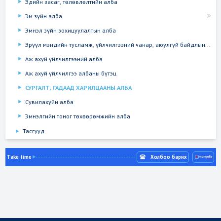
Эдийн засаг, төлөвлөлтийн алба
Эм зүйн алба
Эмнэл зүйн зохицуулалтын алба
Эрүүл мэндийн тусламж, үйлчилгээний чанар, аюулгүй байдлын...
Аж ахуй үйлчилгээний алба
Аж ахуй үйлчилгээ албаны бүтэц
СУРГАЛТ, ГАДААД ХАРИЛЦААНЫ АЛБА
Сувилахуйн алба
Эмнэлгийн тоног төхөөрөмжийн алба
Тасгууд
Take time
Холбоо барих