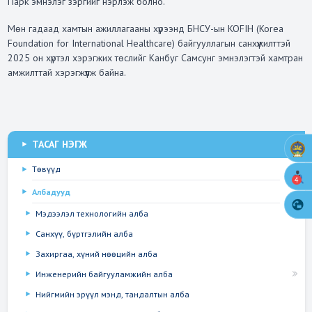
Парк эмнэлэг зэргийг нэрлэж болно.
Мөн гадаад хамтын ажиллагааны хүрээнд БНСУ-ын
KOFIH (Korea
Foundation for International Healthcare)
байгууллагын санхүүжилттэй
2025 он хүртэл хэрэгжих төслийг Канбуг Самсунг эмнэлэгтэй хамтран
амжилттай хэрэгжүүлж байна.
ТАСАГ НЭГЖ
Төвүүд
4
Албадууд
Мэдээлэл технологийн алба
Санхүү, бүртгэлийн алба
Захиргаа, хүний нөөцийн алба
Инженерийн байгууламжийн алба
Нийгмийн эрүүл мэнд, тандалтын алба