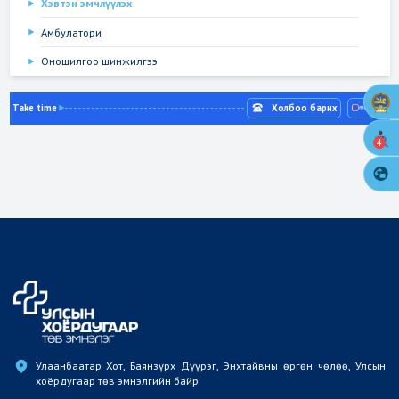
Хэвтэн эмчлүүлэх
Амбулатори
Оношилгоо шинжилгээ
Take time
Холбоо барих
4
Улаанбаатар Хот, Баянзүрх Дүүрэг, Энхтайвны өргөн чөлөө, Улсын 
хоёрдугаар төв эмнэлгийн байр