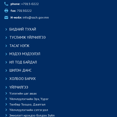
phone:
 +7015-0222
fax:
 70150222
И-мэйл:
 info@ssch.gov.mn
БИДНИЙ ТУХАЙ
ТУСЛАМЖ ҮЙЛЧИЛГЭЭ
ТАСАГ НЭГЖ
МЭДЭЭ МЭДЭЭЛЭЛ
ИЛ ТОД БАЙДАЛ
ШИЛЭН ДАНС
ХОЛБОО БАРИХ
ҮЙЛЧИЛГЭЭ
Үзлэгийн цаг авах
Үйлчлүүлэгчийн Эрх, Үүрэг
Төлбөр Тооцоо, Даатгал
Үйлчлүүлэгчийн сэтгэгдэл
Эмнэлэгт ирэхдээ бэлдэх Зүйл