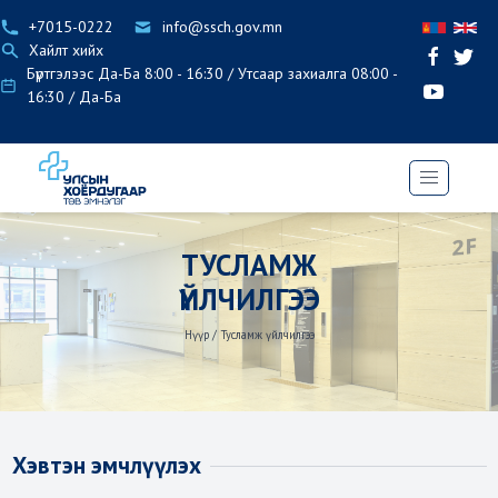
+7015-0222
info@ssch.gov.mn
Хайлт хийх
Бүртгэлээс Да-Ба 8:00 - 16:30 / Утсаар захиалга 08:00 -
16:30 / Да-Ба
ТУСЛАМЖ
ҮЙЛЧИЛГЭЭ
Нүүр
/
Тусламж үйлчилгээ
Хэвтэн эмчлүүлэх