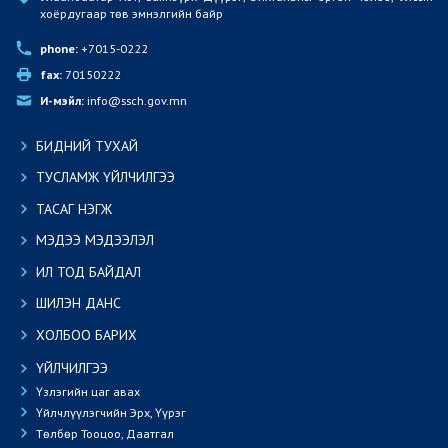
хоёрдугаар төв эмнэлгийн байр
phone:
 +7015-0222
fax:
 70150222
И-мэйл:
 info@ssch.gov.mn
БИДНИЙ ТУХАЙ
ТУСЛАМЖ ҮЙЛЧИЛГЭЭ
ТАСАГ НЭГЖ
МЭДЭЭ МЭДЭЭЛЭЛ
ИЛ ТОД БАЙДАЛ
ШИЛЭН ДАНС
ХОЛБОО БАРИХ
ҮЙЛЧИЛГЭЭ
Үзлэгийн цаг авах
Үйлчлүүлэгчийн Эрх, Үүрэг
Төлбөр Тооцоо, Даатгал