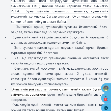
эмчилгээ хийх порт байрлуулах, дурангийн оношилгоо
эмчилгээний ERCP, цөсний замын нарийсал тэлэх эмчилгээ,
PET/CT буюу цөмийн оношилгоо эмчилгээ, сувилахуйн
тусламжийг хөгжүүлэхэд багаар ажиллан, Олон улсын сувилахуйн
хөгжилтэй хөл нийлүүлэн алхаж байна.
-
Эмнэлгийн орчин, сувилахуйн тусламж үйлчилгээний бэлэн
байдал, ажлын байранд 5S зарчмыг хэрэгжүүлсэн.
-
Сувилахуйн хүний нөөцийн хөгжлийн бодлогыг 4, карьерийг 6
шатлалаар хөгжүүлэхээр төлөвлөн ажиллаж байна.
-
Эмч, сувилагч нарын сургалт явуулах таатай орчин бүрдүүлэн
сургалтын өрөөг бий болгосон.
-
УХТЭ-д хэрэглэгдэх сувилахуйн оношийн жагсаалтыг тасаг
нэгжийн онцлогт тохируулан гаргасан.
-
Сувилагч, тусгай мэргэжилтнүүдийг чадавхижуулах зорилгоор
ахлах сувилагчийн семинарыг жилд 2 удаа, эмнэлзүйн
хэлэлцүүлэг болон сувилахуйн тогтмол сургалтыг 7 хоног бүр тус
тус зохион байгуулан тогтмолжуулсан.
-
Эмнэлгийн үргүй зардлыг хэмнэх, сувилагчийн ажлын бүтээмжийг
сайжруулах зорилгоор
орчин үеийн цахим бүртгэлийн системийг
нэвтрүүлсэн.
4
-
Сувилахуйн хүний нөөцийн сэтгэл ханамж болон ажлын таатай
орчинг бүрдүүлсэн (сувилагчийн ажлын цүнх, бусад)