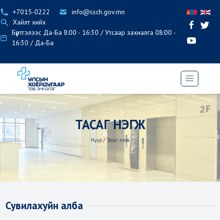
+7015-0222
info@ssch.gov.mn
Хайлт хийх
Бүртгэлээс Да-Ба 8:00 - 16:30 / Утсаар захиалга 08:00 -
16:30 / Да-Ба
ТАСАГ НЭГЖ
Нүүр
/
Тасаг нэгж
Сувилахуйн алба