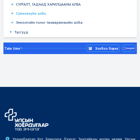
СУРГАЛТ, ГАДААД ХАРИЛЦААНЫ АЛБА
Сувилахуйн алба
Эмнэлгийн тоног төхөөрөмжийн алба
Тасгууд
Take time
Холбоо барих
Улаанбаатар Хот, Баянзүрх Дүүрэг, Энхтайвны өргөн чөлөө, Улсын 