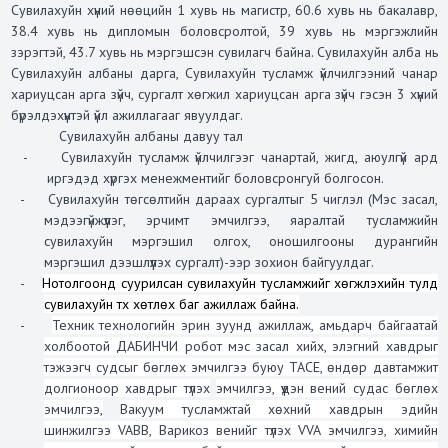
Сувилахуйн хүний нөөцийн 1 хувь нь магистр, 60.6 хувь нь бакалавр,
38.4 хувь нь дипломын боловсролтой, 39 хувь нь мэргэжлийн
зэрэгтэй, 43.7 хувь нь мэргэшсэн сувилагч байна. Сувилахуйн алба нь
Сувилахуйн албаны дарга, Сувилахуйн тусламж үйлчилгээний чанар
хариуцсан арга зүйч, сургалт хөгжил хариуцсан арга зүйч гэсэн 3 хүний
бүрэлдэхүүнтэй үйл ажиллагааг явуулдаг.
Сувилахуйн албаны давуу тал
-
Сувилахуйн тусламж үйлчилгээг чанартай, жигд, аюулгүй ард
иргэдэд хүргэх менежментийг боловсронгуй болгосон.
-
Сувилахуйн төгсөлтийн дараах сургалтыг 5 чиглэл (Мэс засал,
мэдээгүйжүүлэг, эрчимт эмчилгээ, яаралтай тусламжийн
сувилахуйн мэргэшил олгох, оношилгооны дурангийн
мэргэшил дээшлүүлэх сургалт)-ээр зохион байгуулдаг.
-
Нотолгоонд суурилсан сувилахуйн тусламжийг хөгжүүлэхийн тулд
сувилахуйн түүх хөтлөх баг ажиллаж байна.
-
Техник технологийн эрин зуунд ажиллаж, амьдарч байгаатай
холбоотой ДАБИНЧИ робот мэс засал хийх, элэгний хавдрыг
тэжээгч судсыг бөглөх эмчилгээ буюу TACE, өндөр давтамжит
долгионоор хавдрыг түлэх
эмчилгээ, үүдэн вений судас бөглөх
эмчилгээ,
Вакуум тусламжтай хөхний хавдрын эдийн
шинжилгээ VABB, Варикоз венийг түлэх VVA эмчилгээ, химийн