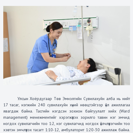
Улсын Хоёрдугаар Төв Эмнэлгийн Сувилахуйн алба нь нийт
17 тасаг, нэгжийн 240 сувилахуйн хүний нөөцтэйгээр үйл ажиллагаа
явагдаж байна. Тасгийн нэгдсэн зохион байгуулалт хийх (Ward
management) менежментийг хэрэгжүүлэх зорилго тавин нэг эмчид
ногдох сувилагчийн тоо 1:2, нэг сувилагчид ногдох үйлчлүүлэгчийн тоо
хэвтэн эмчлүүлэх тасагт 1:10-12, амбулаторит 1:20-30 ажиллаж байна.