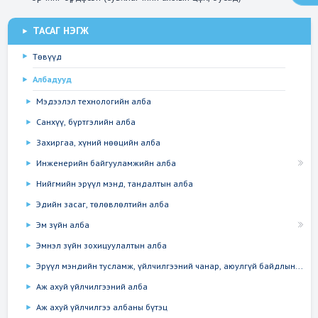
ТАСАГ НЭГЖ
Төвүүд
Албадууд
Мэдээлэл технологийн алба
Санхүү, бүртгэлийн алба
Захиргаа, хүний нөөцийн алба
Инженерийн байгууламжийн алба
Нийгмийн эрүүл мэнд, тандалтын алба
Эдийн засаг, төлөвлөлтийн алба
Эм зүйн алба
Эмнэл зүйн зохицуулалтын алба
Эрүүл мэндийн тусламж, үйлчилгээний чанар, аюулгүй байдлын...
Аж ахуй үйлчилгээний алба
Аж ахуй үйлчилгээ албаны бүтэц