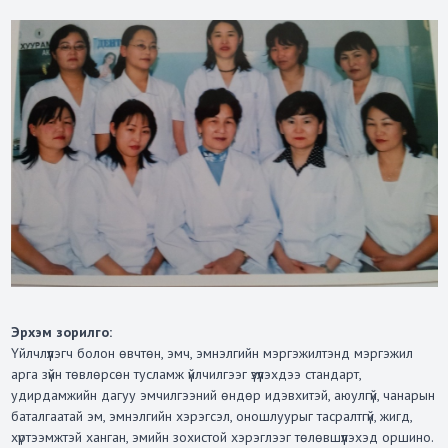
Эрхэм зорилго:
Үйлчлүүлэгч болон өвчтөн, эмч, эмнэлгийн мэргэжилтэнд мэргэжил
арга зүйн төвлөрсөн тусламж үйлчилгээг үзүүлэхдээ стандарт,
удирдамжийн дагуу эмчилгээний өндөр идэвхитэй, аюулгүй, чанарын
баталгаатай эм, эмнэлгийн хэрэгсэл, оношлуурыг тасралтгүй, жигд,
хүртээмжтэй ханган, эмийн зохистой хэрэглээг төлөвшүүлэхэд оршино.