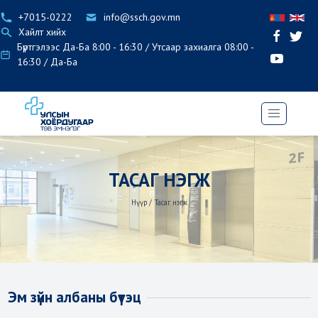
+7015-0222
info@ssch.gov.mn
Хайлт хийх
Бүртгэлээс Да-Ба 8:00 - 16:30 / Утсаар захиалга 08:00 -
16:30 / Да-Ба
ТАСАГ НЭГЖ
Нүүр
/
Тасаг нэгж
Эм зүйн албаны бүтэц