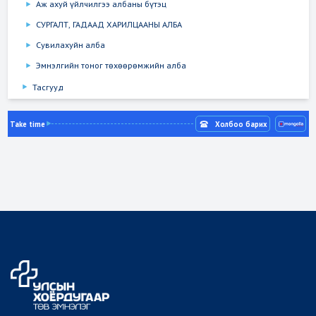
Аж ахуй үйлчилгээ албаны бүтэц
СУРГАЛТ, ГАДААД ХАРИЛЦААНЫ АЛБА
Сувилахуйн алба
Эмнэлгийн тоног төхөөрөмжийн алба
Тасгууд
Take time
Холбоо барих