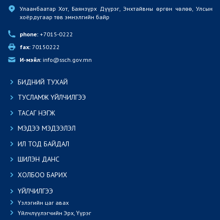
Улаанбаатар Хот, Баянзүрх Дүүрэг, Энхтайвны өргөн чөлөө, Улсын 
хоёрдугаар төв эмнэлгийн байр
phone:
 +7015-0222
fax:
 70150222
И-мэйл:
 info@ssch.gov.mn
БИДНИЙ ТУХАЙ
ТУСЛАМЖ ҮЙЛЧИЛГЭЭ
ТАСАГ НЭГЖ
МЭДЭЭ МЭДЭЭЛЭЛ
ИЛ ТОД БАЙДАЛ
ШИЛЭН ДАНС
ХОЛБОО БАРИХ
ҮЙЛЧИЛГЭЭ
Үзлэгийн цаг авах
Үйлчлүүлэгчийн Эрх, Үүрэг