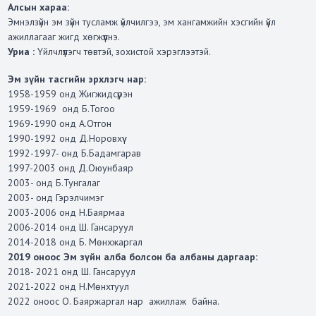
Алсын хараа:
Эмнэлзүйн эм зүйн тусламж үйлчилгээ, эм хангамжийн хэсгийн үйл
ажиллагааг жигд хөгжүүлнэ.
Уриа :
Үйлчлүүлэгч төвтэй, зохистой хэрэглээтэй.
Эм зүйн тасгийн эрхлэгч нар:
1958-1959 онд Жигжидсүрэн
1959-1969 онд Б.Тогоо
1969-1990 онд А.Отгон
1990-1992 онд Д.Норовхүү
1992-1997- онд Б.Бадамгарав
1997-2003 онд Д.Оюунбаяр
2003- онд Б.Тунгалаг
2003- онд Гэрэлчимэг
2003-2006 онд Н.Баярмаа
2006-2014 онд Ш. Гансаруул
2014-2018 онд Б. Мөнхжаргал
2019 оноос Эм зүйн алба болсон ба албаны даргаар:
2018- 2021 онд Ш. Гансаруул
2021-2022 онд Н.Мөнхтуул
2022 оноос О. Баяржаргал нар ажиллаж байна.