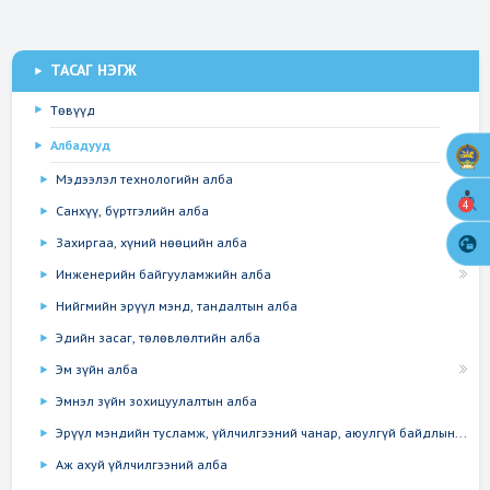
ТАСАГ НЭГЖ
Төвүүд
Албадууд
Мэдээлэл технологийн алба
4
Санхүү, бүртгэлийн алба
Захиргаа, хүний нөөцийн алба
Инженерийн байгууламжийн алба
Нийгмийн эрүүл мэнд, тандалтын алба
Эдийн засаг, төлөвлөлтийн алба
Эм зүйн алба
Эмнэл зүйн зохицуулалтын алба
Эрүүл мэндийн тусламж, үйлчилгээний чанар, аюулгүй байдлын...
Аж ахуй үйлчилгээний алба