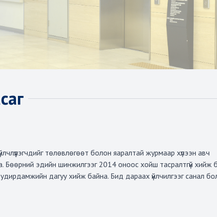
саг
үйлчлүүлэгчдийг төлөвлөгөөт болон яаралтай журмаар хүлээн авч
 байна. Бөөрний эдийн шинжилгээг 2014 оноос хойш тасралтгүй хийж
 удирдамжийн дагуу хийж байна. Бид дараах үйлчилгээг санал бо