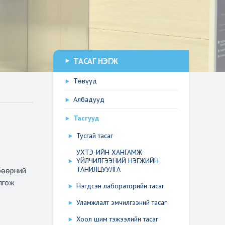
ТАСАГ НЭГЖ
Төвүүд
Албадууд
Тасгууд
Тусгай тасаг
УХТЭ-ИЙН ХАНГАМЖ
ҮЙЛЧИЛГЭЭНИЙ НЭГЖИЙН
ТАНИЛЦУУЛГА
 бөөрний
лгож
Нэгдсэн лабораторийн тасаг
Уламжлалт эмчилгээний тасаг
Хоол шим тэжээлийн тасаг