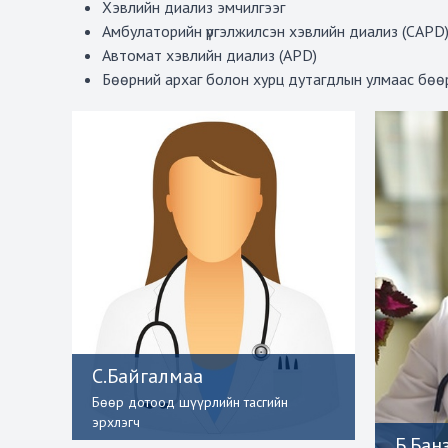
Хэвлийн диализ эмчилгээг
Амбулаторийн үргэлжилсэн хэвлийн диализ (CAPD
Автомат хэвлийн диализ (APD)
Бөөрний архаг болон хурц дутагдлын улмаас бөө
С.Байгалмаа
Бөөр дотоод шүүрлийн тасгийн
эрхлэгч
Б.Бан