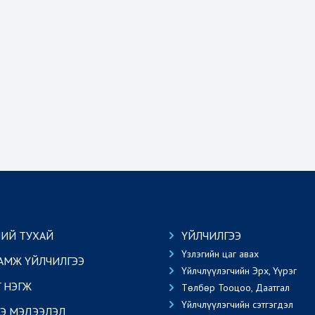
ИЙ ТУХАЙ
ҮЙЛЧИЛГЭЭ
Үзлэгийн цаг авах
АМЖ ҮЙЛЧИЛГЭЭ
Үйлчлүүлэгчийн Эрх, Үүрэг
Г НЭГЖ
Төлбөр Тооцоо, Даатгал
Үйлчлүүлэгчийн сэтгэгдэл
Э МЭДЭЭЛЭЛ