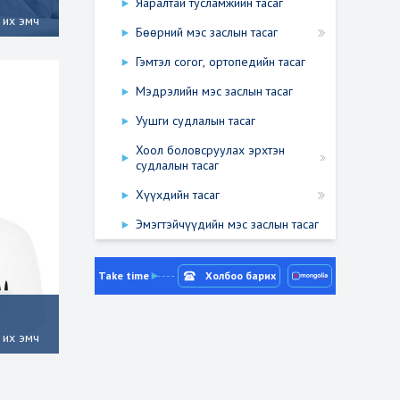
Яаралтай тусламжийн тасаг
 их эмч
Бөөрний мэс заслын тасаг
Гэмтэл согог, ортопедийн тасаг
Мэдрэлийн мэс заслын тасаг
Уушги судлалын тасаг
Хоол боловсруулах эрхтэн
судлалын тасаг
Хүүхдийн тасаг
Эмэгтэйчүүдийн мэс заслын тасаг
Take time
Холбоо барих
 их эмч