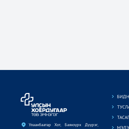
БИДН
ТУСЛ
ТАСА
Улаанбаатар Хот, Баянзүрх Дүүрэг, 
МЭДЭ