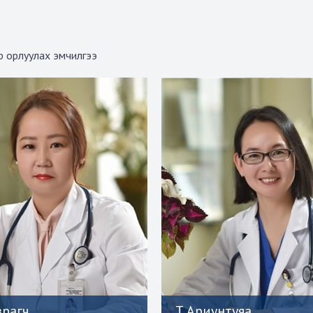
)
р орлуулах эмчилгээ
зрагч
Т.Ариунтуяа