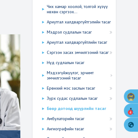
Чих хамар хоолой, толгой хүзүү
нөхөн сэргээх...
Ариутгал халдваргүйтгэлийн тасаг
Мэдрэл судлалын тасаг
Ариутгал халдваргүйтлийн тасаг
Сэргээн засах эмчилгээний тасаг
Нүд судлалын тасаг
Мэдээгүйжүүлэг, эрчимт
эмчилгээний тасаг
Ерөнхий мэс заслын тасаг
Зүрх судас судлалын тасаг
Бөөр дотоод шүүрлийн тасаг
4
Амбулаторийн тасаг
Ангиографийн тасаг