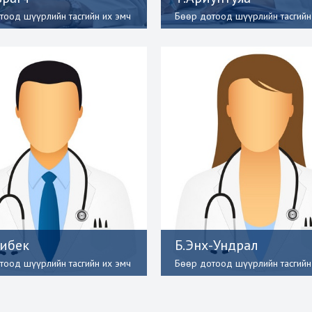
тоод шүүрлийн тасгийн их эмч
Бөөр дотоод шүүрлийн тасгийн
нибек
Б.Энх-Ундрал
тоод шүүрлийн тасгийн их эмч
Бөөр дотоод шүүрлийн тасгийн