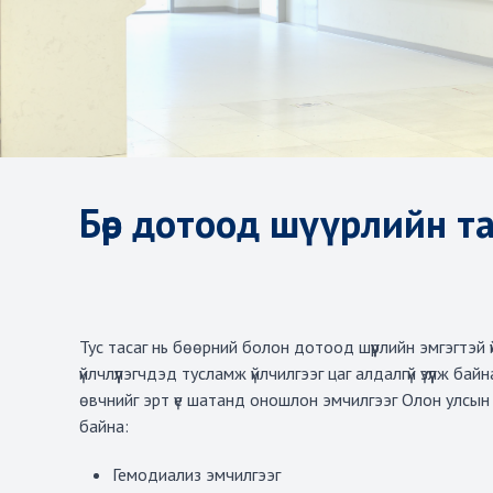
Бөөр дотоод шүүрлийн та
Тус тасаг нь бөөрний болон дотоод шүүрлийн эмгэгтэй 
үйлчлүүлэгчдэд тусламж үйлчилгээг цаг алдалгүй үзүүлж
өвчнийг эрт үе шатанд оношлон эмчилгээг Олон улсын
байна:
Гемодиализ эмчилгээг