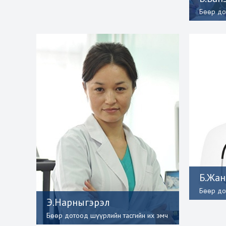
Бөөр до
Б.Жа
Бөөр до
Э.Нарныгэрэл
Бөөр дотоод шүүрлийн тасгийн их эмч