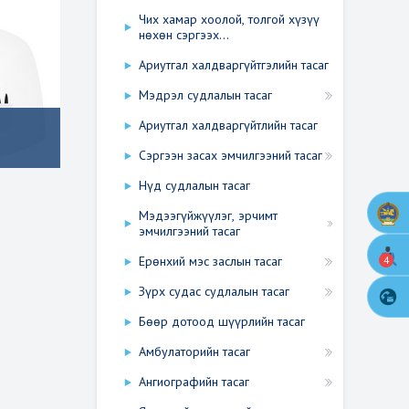
Чих хамар хоолой, толгой хүзүү
нөхөн сэргээх...
Ариутгал халдваргүйтгэлийн тасаг
Мэдрэл судлалын тасаг
Ариутгал халдваргүйтлийн тасаг
Сэргээн засах эмчилгээний тасаг
Нүд судлалын тасаг
Мэдээгүйжүүлэг, эрчимт
эмчилгээний тасаг
4
Ерөнхий мэс заслын тасаг
Зүрх судас судлалын тасаг
Бөөр дотоод шүүрлийн тасаг
Амбулаторийн тасаг
Ангиографийн тасаг