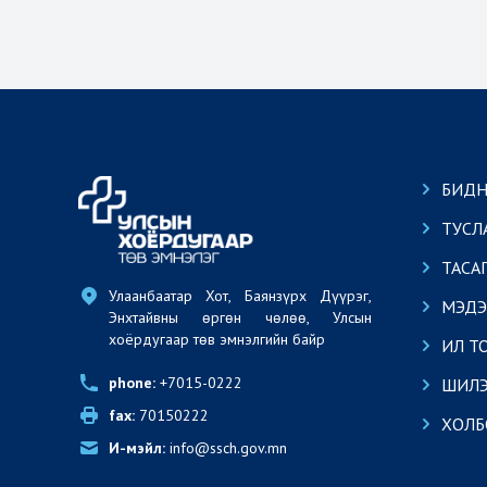
БИДН
ТУСЛ
ТАСА
Улаанбаатар Хот, Баянзүрх Дүүрэг, 
МЭДЭ
Энхтайвны өргөн чөлөө, Улсын 
хоёрдугаар төв эмнэлгийн байр
ИЛ Т
phone:
 +7015-0222
ШИЛЭ
fax:
 70150222
ХОЛБ
И-мэйл:
 info@ssch.gov.mn