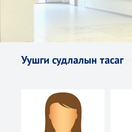
Уушги судлалын тасаг