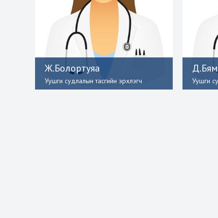
Ж.Болортуяа
Д.Бя
Уушги судлалын тасгийн эрхлэгч
Уушги с