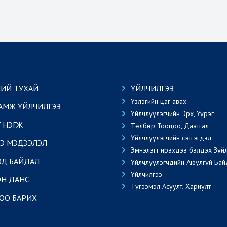
ИЙ ТУХАЙ
ҮЙЛЧИЛГЭЭ
Үзлэгийн цаг авах
АМЖ ҮЙЛЧИЛГЭЭ
Үйлчлүүлэгчийн Эрх, Үүрэг
Г НЭГЖ
Төлбөр Тооцоо, Даатгал
Үйлчлүүлэгчийн сэтгэгдэл
Э МЭДЭЭЛЭЛ
Эмнэлэгт ирэхдээ бэлдэх Зүй
ОД БАЙДАЛ
Үйлчлүүлэгчдийн Аюулгүй Бай
Үйлчилгээ
Н ДАНС
Түгээмэл Асуулт, Хариулт
ОО БАРИХ