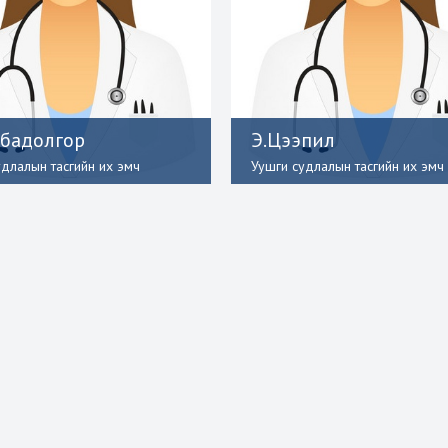
мбадолгор
Э.Цээпил
удлалын тасгийн их эмч
Уушги судлалын тасгийн их эмч