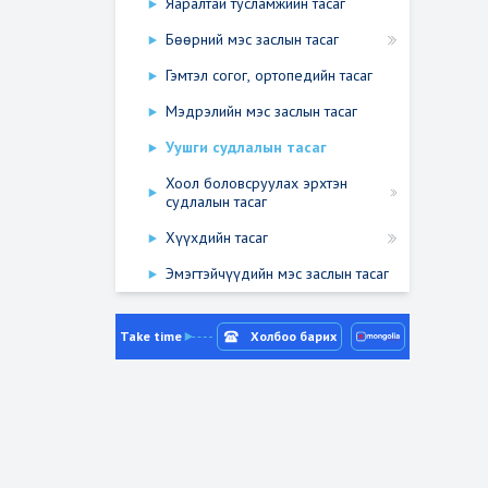
Яаралтай тусламжийн тасаг
Бөөрний мэс заслын тасаг
Гэмтэл согог, ортопедийн тасаг
Мэдрэлийн мэс заслын тасаг
Уушги судлалын тасаг
Хоол боловсруулах эрхтэн
судлалын тасаг
Хүүхдийн тасаг
Эмэгтэйчүүдийн мэс заслын тасаг
Take time
Холбоо барих