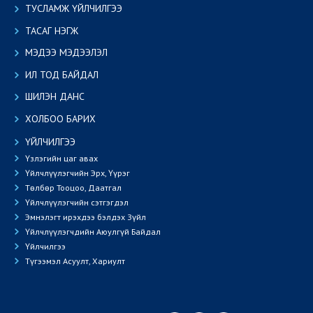
ТУСЛАМЖ ҮЙЛЧИЛГЭЭ
ТАСАГ НЭГЖ
МЭДЭЭ МЭДЭЭЛЭЛ
ИЛ ТОД БАЙДАЛ
ШИЛЭН ДАНС
ХОЛБОО БАРИХ
ҮЙЛЧИЛГЭЭ
Үзлэгийн цаг авах
Үйлчлүүлэгчийн Эрх, Үүрэг
Төлбөр Тооцоо, Даатгал
Үйлчлүүлэгчийн сэтгэгдэл
Эмнэлэгт ирэхдээ бэлдэх Зүйл
Үйлчлүүлэгчдийн Аюулгүй Байдал
Үйлчилгээ
Түгээмэл Асуулт, Хариулт