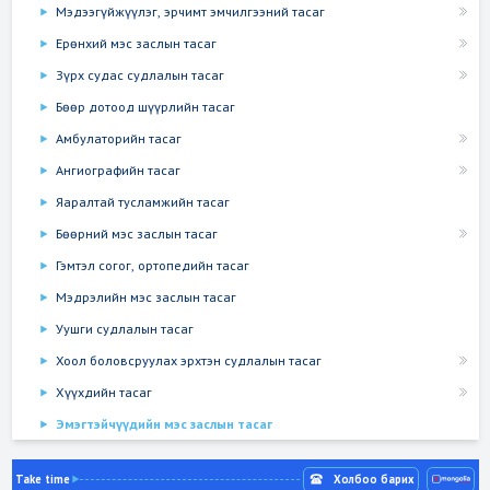
Мэдээгүйжүүлэг, эрчимт эмчилгээний тасаг
Ерөнхий мэс заслын тасаг
Зүрх судас судлалын тасаг
Бөөр дотоод шүүрлийн тасаг
Амбулаторийн тасаг
Ангиографийн тасаг
Яаралтай тусламжийн тасаг
Бөөрний мэс заслын тасаг
Гэмтэл согог, ортопедийн тасаг
Мэдрэлийн мэс заслын тасаг
Уушги судлалын тасаг
Хоол боловсруулах эрхтэн судлалын тасаг
Хүүхдийн тасаг
Эмэгтэйчүүдийн мэс заслын тасаг
Take time
Холбоо барих