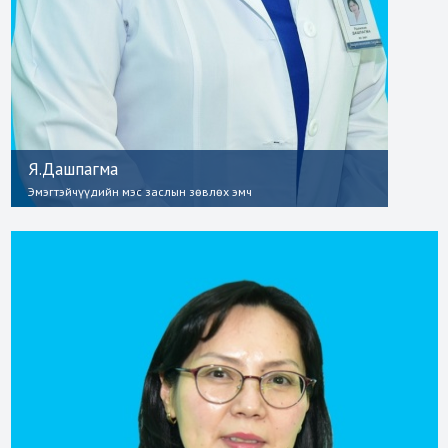
Я.Дашпагма
Эмэгтэйчүүдийн мэс заслын зөвлөх эмч