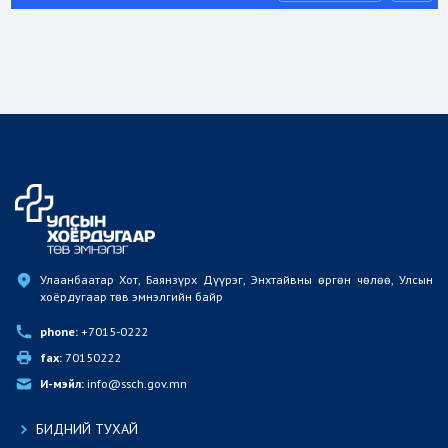
Улаанбаатар Хот, Баянзүрх Дүүрэг, Энхтайвны өргөн чөлөө, Улсын 
хоёрдугаар төв эмнэлгийн байр
phone:
 +7015-0222
fax:
 70150222
И-мэйл:
 info@ssch.gov.mn
БИДНИЙ ТУХАЙ