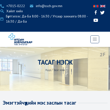
+7015-0222
info@ssch.gov.mn
Хайлт хийх
Бүртгэлээс Да-Ба 8:00 - 16:30 / Утсаар захиалга 08:00 -
16:30 / Да-Ба
ТАСАГ НЭГЖ
Нүүр
/
Тасаг нэгж
Эмэгтэйчүүдийн мэс заслын тасаг