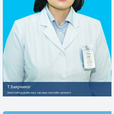
Т.Баярчимэг
Эмэгтэйчүүдийн мэс заслын тасгийн эрхлэгч