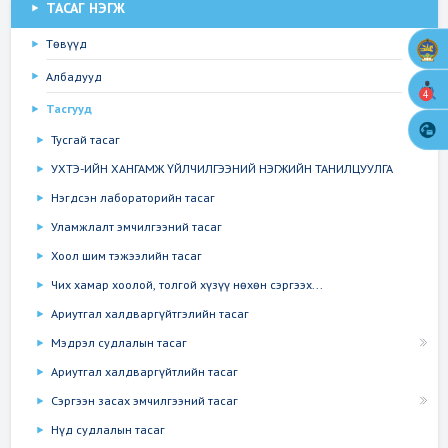
ТАСАГ НЭГЖ
Төвүүд
Албадууд
4
Тасгууд
Тусгай тасаг
УХТЭ-ИЙН ХАНГАМЖ ҮЙЛЧИЛГЭЭНИЙ НЭГЖИЙН ТАНИЛЦУУЛГА
Нэгдсэн лабораторийн тасаг
Уламжлалт эмчилгээний тасаг
Хоол шим тэжээлийн тасаг
Чих хамар хоолой, толгой хүзүү нөхөн сэргээх...
Ариутгал халдваргүйтгэлийн тасаг
Мэдрэл судлалын тасаг
Ариутгал халдваргүйтлийн тасаг
Сэргээн засах эмчилгээний тасаг
Нүд судлалын тасаг