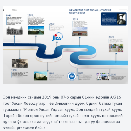
Эрүүл мэндийн сайдын 2019 оны 07-р сарын 01-ний өдрийн А/316
тоот Улсын Хоёрдугаар Төв Эмнэлгийн дүрэм, бүтцийг батлах тухай
тушаалын “Монгол Улсын Үндсэн хууль, Эрүүл мэндийн тухай хууль,
Төрийн болон орон нутгийн өмчийн тухай зэрэг хууль тогтоомжийн
хүрээнд үйл ажиллагаа явуулна” гэсэн заалтын дагуу үйл ажиллагаа
хэвийн үргэлжилж байна.