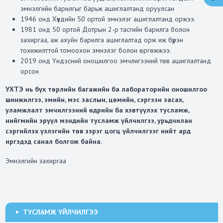
эмнэлгийн барилгыг барьж ашиглалтанд оруулсан
1946 онд Хүүхдийн 50 ортой эмнэлэг ашиглалтанд оржээ.
1981 онд 50 ортой Дотрын 2-р тасгийн барилга болон
захиргаа, аж ахуйн барилга ашиглалтад орж иж бүрэн
тохижилттой томоохон эмнэлэг болон өргөжжээ.
2019 онд Үндэсний оношилгоо эмчлигээний төв ашиглалтанд
орсон
УХТЭ нь бүх төрлийн багажийн ба лабораторийн оношилгоо
шинжилгээ, эмийн, мэс заслын, цөмийн, сэргээн засах,
уламжлалт эмчилгээний өдрийн ба хэвтүүлэх тусламж,
нийгмийн эрүүл мэндийн тусламж үйлчилгээ, урьдчилан
сэргийлэх үзлэгийн төв зэрэг цогц үйлчилгээг нийт ард
иргэдэд санал болгож байна.
Эмнэлгийн захиргаа
ТУСЛАМЖ ҮЙЛЧИЛГЭЭ