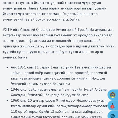
шатлалын тусламж үйлчилгээг үндэсний хэмжээнд үзүүлдэг ууган
эмнэлгүүдийн нэг билээ. Сайд нарын эмнэлэг нэртэйгээр тусламж
үйлчилгээ үзүүлж эхэлсэн эмнэлэг маань Үндэсний оношилгоо
эмчилгээний төвтэй болон өргөжин тэлж байна.
УХТЭ-ийн Үндэсний Оношилгоо Эмчилгээний Төвийн үйл ажиллагааг
эхлүүлсэнээр зарим нэр төрлийн тусламжийг эх орондоо анхдагчаар
нэвтрүүлэх, үндсэн үйл ажиллагаа технологийг өндөр хөгжилтэй
орнуудын жишгийн дагуу эх орондоо эрүүл мэндийн даатгалын тухай
хуулийн хүрээнд үзүүлэх хариуцлагатай үүрэг хүлээн авч итгэл дүүрэн
ажиллаж байна.
Анх 1931 оны 11 сарын 1-нд тэр үеийн Төв эмнэлгийн дэргэд
найман ортой хоёр палат, үзлэгийн нэг өрөөтэй, нэг эмчтэй
тасаг нээн ажиллуулсан нь одоогийн Клиникийн II Нэгдсэн
Эмнэлгийн анхны эх үүсвэр байсан юм.
1946 онд "Сайд нарын эмнэлэг" гэж Төрийн Тусгай Албаны
Хаагчдын Эмнэлгийн байранд байгуулж байжээ.
1960 оны 10 дугаар сарын 9-ний өдөр Чехословак улсын
тусламжтайгаар орчин үеийн багаж, төхөөрөмжөөр тоноглогдсон
4
110 ортой төрөл бүрийн 12 кабинет, нэгдсэн лаборатори,
эмчилгээний тусгай тасгуудтай, поликлиник бүхий нэгдсэн