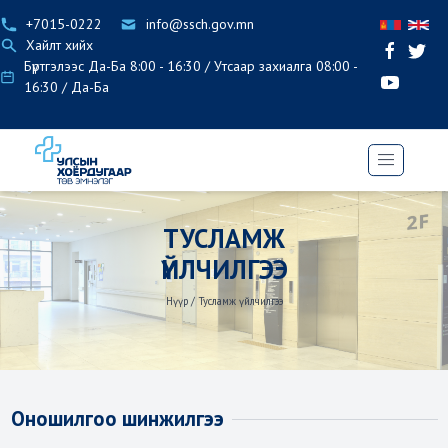
+7015-0222
info@ssch.gov.mn
Хайлт хийх
Бүртгэлээс Да-Ба 8:00 - 16:30 / Утсаар захиалга 08:00 -
16:30 / Да-Ба
ТУСЛАМЖ
ҮЙЛЧИЛГЭЭ
Нүүр
/
Тусламж үйлчилгээ
Оношилгоо шинжилгээ