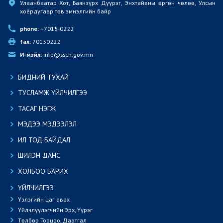
Улаанбаатар Хот, Баянзүрх Дүүрэг, Энхтайвны өргөн чөлөө, Улсын 
хоёрдугаар төв эмнэлгийн байр
phone:
 +7015-0222
fax:
 70150222
И-мэйл:
 info@ssch.gov.mn
БИДНИЙ ТУХАЙ
ТУСЛАМЖ ҮЙЛЧИЛГЭЭ
ТАСАГ НЭГЖ
МЭДЭЭ МЭДЭЭЛЭЛ
ИЛ ТОД БАЙДАЛ
ШИЛЭН ДАНС
ХОЛБОО БАРИХ
ҮЙЛЧИЛГЭЭ
Үзлэгийн цаг авах
Үйлчлүүлэгчийн Эрх, Үүрэг
Төлбөр Тооцоо, Даатгал