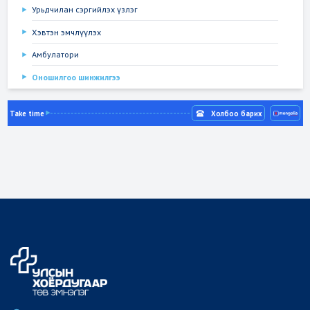
Урьдчилан сэргийлэх үзлэг
Хэвтэн эмчлүүлэх
Амбулатори
Оношилгоо шинжилгээ
Take time
Холбоо барих