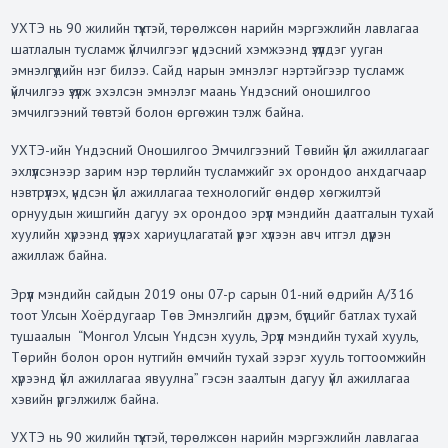
УХТЭ нь 90 жилийн түүхтэй, төрөлжсөн нарийн мэргэжлийн лавлагаа
шатлалын тусламж үйлчилгээг үндэсний хэмжээнд үзүүлдэг ууган
эмнэлгүүдийн нэг билээ. Сайд нарын эмнэлэг нэртэйгээр тусламж
үйлчилгээ үзүүлж эхэлсэн эмнэлэг маань Үндэсний оношилгоо
эмчилгээний төвтэй болон өргөжин тэлж байна.
УХТЭ-ийн Үндэсний Оношилгоо Эмчилгээний Төвийн үйл ажиллагааг
эхлүүлсэнээр зарим нэр төрлийн тусламжийг эх орондоо анхдагчаар
нэвтрүүлэх, үндсэн үйл ажиллагаа технологийг өндөр хөгжилтэй
орнуудын жишгийн дагуу эх орондоо эрүүл мэндийн даатгалын тухай
хуулийн хүрээнд үзүүлэх хариуцлагатай үүрэг хүлээн авч итгэл дүүрэн
ажиллаж байна.
Эрүүл мэндийн сайдын 2019 оны 07-р сарын 01-ний өдрийн А/316
тоот Улсын Хоёрдугаар Төв Эмнэлгийн дүрэм, бүтцийг батлах тухай
тушаалын “Монгол Улсын Үндсэн хууль, Эрүүл мэндийн тухай хууль,
Төрийн болон орон нутгийн өмчийн тухай зэрэг хууль тогтоомжийн
хүрээнд үйл ажиллагаа явуулна” гэсэн заалтын дагуу үйл ажиллагаа
хэвийн үргэлжилж байна.
УХТЭ нь 90 жилийн түүхтэй, төрөлжсөн нарийн мэргэжлийн лавлагаа