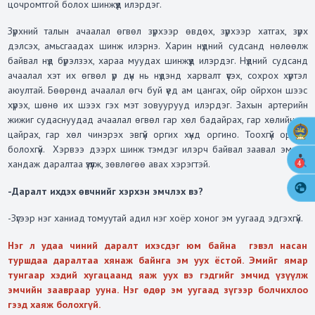
цочромтгой болох шинжүүд илэрдэг.
Зүрхний талын ачаалал өгвөл зүрхээр өвдөх, зүрхээр хатгах, зүрх
дэлсэх, амьсгаадах шинж илэрнэ. Харин нүдний судсанд нөлөөлж
байвал нүд бүрэлзэх, хараа муудах шинжүүд илэрдэг. Нүдний судсанд
ачаалал хэт их өгвөл үр дүн нь нүдэнд харвалт үүсэх, сохрох хүртэл
аюултай. Бөөрөнд ачаалал өгч буй үед ам цангах, ойр ойрхон шээс
хүрэх, шөнө их шээх гэх мэт зовуурууд илэрдэг. Захын артерийн
жижиг судаснуудад ачаалал өгвөл гар хөл бадайрах, гар хөлийн үзүүр
цайрах, гар хөл чинэрэх эвгүй оргих хүнд оргино. Тоохгүй орхиж
болохгүй. Хэрвээ дээрх шинж тэмдэг илэрч байвал заавал эмчид
хандаж даралтаа үзүүлж, зөвлөгөө авах хэрэгтэй.
4
-Даралт ихдэх өвчнийг хэрхэн эмчлэх вэ?
-Зүгээр нэг ханиад томуутай адил нэг хоёр хоног эм уугаад эдгэхгүй.
Нэг л удаа чиний даралт ихэсдэг юм байна гэвэл насан
туршдаа даралтаа хянаж байнга эм уух ёстой. Эмийг ямар
тунгаар хэдий хугацаанд яаж уух вэ гэдгийг эмчид үзүүлж
эмчийн заавраар ууна. Нэг өдөр эм уугаад зүгээр болчихлоо
гээд хаяж болохгүй.