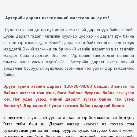
-Артерийн даралт ихсэх өвчний шалтгаан нь юу вэ?
-Судасны ханан дотор цус ямар хэмжээний даралт үзүүлж байна тэрийг
цусны даралт гэдэг. Физикийн хуулиар цус хэр их даралт үзүүлж байна
вэ гэдгээр хэмжигддэг. Хэвийн даралт хэд байх ёстой вэ гэдгээ хүмүүс
мэддэггүй. Эхний ээлжинд хүн бүр миний хэвийн даралт хэд вэ гэдгийг
мэддэг байх хэрэгтэй. Энэ жил “Артерийн гипертензи өвчинтэй
тэмцэх олон улсын өдөр”-ийг Артерийн даралт ихсэх өвчний
эрсдэлийг бууруулья, хүндрлээс сэргийлье" гэх уриан дор тэмдэглэж
байна.
Эрүүл хүний хэвийн даралт 120/80-90/60 байдаг. Энэнээс их
байвал ихэссэн гэж үзнэ, бага байвал буурсан байна гэж үзэх
юм. Нэг удаа үзээд миний даралт зүгээр байна гэж үзэж
болохгүй. Дор хаяж 6-7 удаа хэмжиж байж тодорхой болно
.
Зарим хүмүүс нэг удаа эм уугаад даралт зүгээр болчихлоо гэж боддог.
Гэтэл тийм биш шүү. Даралт яагаад ихэсдэг вэ гэхээр том
судаснуудын уян хатан чанар буурах, судас хатуурах болон жижиг
судаснууд нарийсал болсноос үүсдэг . Артерийн даралт ихсэлтийг