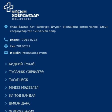
Улаанбаатар Хот, Баянзүрх Дүүрэг, Энхтайвны өргөн чөлөө, Улсын 
хоёрдугаар төв эмнэлгийн байр
phone:
 +7015-0222
fax:
 70150222
И-мэйл:
 info@ssch.gov.mn
БИДНИЙ ТУХАЙ
ТУСЛАМЖ ҮЙЛЧИЛГЭЭ
ТАСАГ НЭГЖ
МЭДЭЭ МЭДЭЭЛЭЛ
ИЛ ТОД БАЙДАЛ
ШИЛЭН ДАНС
ХОЛБОО БАРИХ