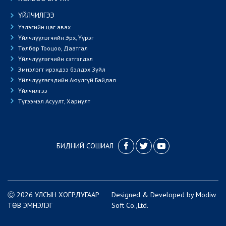
ҮЙЛЧИЛГЭЭ
Үзлэгийн цаг авах
Үйлчлүүлэгчийн Эрх, Үүрэг
Төлбөр Тооцоо, Даатгал
Үйлчлүүлэгчийн сэтгэгдэл
Эмнэлэгт ирэхдээ бэлдэх Зүйл
Үйлчлүүлэгчдийн Аюулгүй Байдал
Үйлчилгээ
Түгээмэл Асуулт, Хариулт
БИДНИЙ СОШИАЛ
Ⓒ 2026 УЛСЫН ХОЁРДУГААР
Designed
&
Developed
by
Modiw
ТӨВ ЭМНЭЛЭГ
Soft
Co.,Ltd.