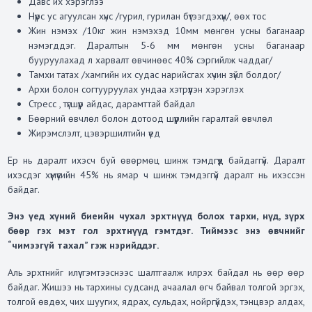
Давс их хэрэглээ
Нүүрс ус агуулсан хүнс /гурил, гурилан бүтээгдэхүүн/, өөх тос
Жин нэмэх /10кг жин нэмэхэд 10мм мөнгөн усны баганаар
нэмэгддэг. Даралтын 5-6 мм мөнгөн усны баганаар
бууруулахад л харвалт өвчинөөс 40% сэргийлж чаддаг/
Тамхи татах /хамгийн их судас нарийсгах хүчин зүйл болдог/
Архи болон согтууруулах ундаа хэтрүүлэн хэрэглэх
Стресс , түгшүүр айдас, дарамттай байдал
Бөөрний өвчлөл болон дотоод шүүрлийн гаралтай өвчлөл
Жирэмслэлт, цэвэршилтийн үед
Ер нь даралт ихэсч буй өвөрмөц шинж тэмдгүүд байдаггүй. Даралт
ихэсдэг хүмүүсийн 45% нь ямар ч шинж тэмдэггүй даралт нь ихэссэн
байдаг.
Энэ үед хүний биеийн чухал эрхтнүүд болох тархи, нүд, зүрх
бөөр гэх мэт гол эрхтнүүд гэмтдэг. Тиймээс энэ өвчнийг
“чимээгүй тахал” гэж нэрийддэг.
Аль эрхтнийг илүү гэмтээснээс шалтгаалж илрэх байдал нь өөр өөр
байдаг. Жишээ нь тархины судсанд ачаалал өгч байвал толгой эргэх,
толгой өвдөх, чих шуугих, ядрах, сульдах, нойргүйдэх, тэнцвэр алдах,