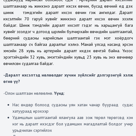
шалтгаанаар нь жинхэнэ даралт ихсэх өвчин, бусад өвчний үед дэх
шинж тэмдэгийн даралт ихсэх өвчин гэж ангилдаг. Даралт
ихсэлтийн 70 гаруй хувийг жинхэнэ даралт ихсэх өвчин эзэлж
байдаг. Шинж тэмдгийн даралт ихсэлт гэдэг нь харьцангуй бага
хувийг эзэлдэг ч дотоод шүүрлийн булчирхайн өвчнүүдийн шалтгаантай,
бөөрний судасны нарийслын шалтгаантай гэх мэт хоёрдогч
шалтгаанаар үүсч байгаа даралтыг хэлнэ. Манай улсад насанд хүрсэн
хүмүүсийн 28 хувь нь артерийн даралт ихдэх өвчтэй байна. Үүнээс
эрэгтэйчүүдийн 32 хувь, эмэгтэйчүүдийн хувьд 23 хувь нь энэ өвчнөөр
өвчилсөн судалгаа байдаг.
-Даралт ихсэлтэд нөлөөлдөг хүчин зүйлсийг дэлгэрэнгүй хэлж
өгнө үү?
-Олон шалтгаан нөлөөлнө.
Үүнд:
Нас өндөр болоод судасны уян хатан чанар буураад судас
хатуураад ирэхээр
Удамшлын шалтгаантай ялангуяа аав ээж төрөл төрөгсөд хэн
нэг нь даралт ихэсдэг бол удамших магадлалтай болдог учир
урьдчилан сэргийлэх