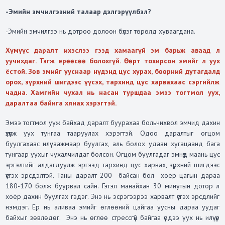
-Эмийн эмчилгээний талаар дэлгэрүүлбэл?
-Эмийн эмчилгээ нь дотроо долоон бүлэг төрөлд хуваагдана.
Хүмүүс даралт ихэслээ гээд хамаагүй эм барьж аваад л
уучихдаг. Тэгж ерөөсөө болохгүй. Өөрт тохирсон эмийг л уух
ёстой. Зөв эмийг ууснаар нүдэнд цус хурах, бөөрний дутагдалд
орох, зүрхний шигдээс үүсэх, тархинд цус харвахаас сэргийлж
чадна. Хамгийн чухал нь насан туршдаа эмээ тогтмол уух,
даралтаа байнга хянах хэрэгтэй.
Эмээ тогтмол ууж байхад даралт буурахаа больчихвол эмчид дахин
үзүүлж уух тунгаа тааруулах хэрэгтэй. Одоо даралтыг огцом
буулгахаас илүү аажмаар буулгах, аль болох удаан хугацаанд бага
тунгаар уухыг чухалчилдаг болсон. Огцом буулгадаг эмнүүд маань цус
эргэлтийг алдагдуулж эргээд тархинд цус харвах, зүрхний шигдээс
үүсгэх эрсдэлтэй. Таны даралт 200 байсан бол хоёр цагын дараа
180-170 болж буурвал сайн. Гэтэл манайхан 30 минутын дотор л
хоёр дахин буулгах гэдэг. Энэ нь эсрэгээрээ харвалт үүсгэх эрсдлийг
нэмдэг. Ер нь аливаа эмийг өглөөний цайгаа уусны дараа уудаг
байхыг зөвлөдөг. Энэ нь өглөө стрессгүй байгаа үедээ уух нь илүү үр