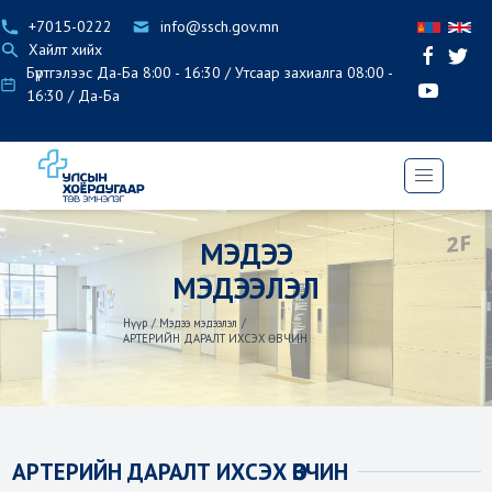
+7015-0222
info@ssch.gov.mn
Хайлт хийх
Бүртгэлээс Да-Ба 8:00 - 16:30 / Утсаар захиалга 08:00 -
16:30 / Да-Ба
МЭДЭЭ
МЭДЭЭЛЭЛ
Нүүр
/
Мэдээ мэдээлэл
/
АРТЕРИЙН ДАРАЛТ ИХСЭХ ӨВЧИН
АРТЕРИЙН ДАРАЛТ ИХСЭХ ӨВЧИН