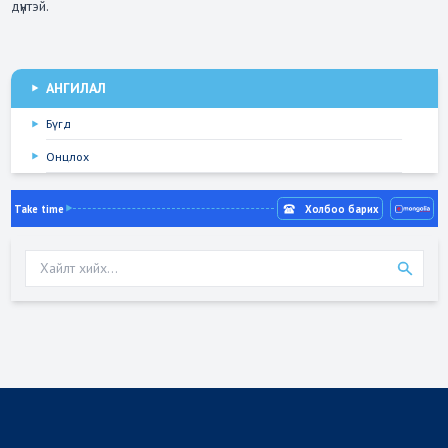
дүнтэй.
АНГИЛАЛ
Бүгд
Онцлох
Take time
Холбоо барих