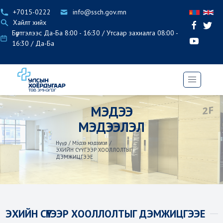
+7015-0222
info@ssch.gov.mn
Хайлт хийх
Бүртгэлээс Да-Ба 8:00 - 16:30 / Утсаар захиалга 08:00 -
16:30 / Да-Ба
МЭДЭЭ
МЭДЭЭЛЭЛ
Нүүр
/
Мэдээ мэдээлэл
/
ЭХИЙН СҮҮГЭЭР ХООЛЛОЛТЫГ
ДЭМЖИЦГЭЭЕ
ЭХИЙН СҮҮГЭЭР ХООЛЛОЛТЫГ ДЭМЖИЦГЭЭЕ