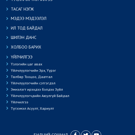
ТАСАГ НЭГЖ
МЭДЭЭ МЭДЭЭЛЭЛ
ИЛ ТОД БАЙДАЛ
ШИЛЭН ДАНС
ХОЛБОО БАРИХ
ҮЙЛЧИЛГЭЭ
Үзлэгийн цаг авах
Үйлчлүүлэгчийн Эрх, Үүрэг
Төлбөр Тооцоо, Даатгал
Үйлчлүүлэгчийн сэтгэгдэл
Эмнэлэгт ирэхдээ бэлдэх Зүйл
Үйлчлүүлэгчдийн Аюулгүй Байдал
Үйлчилгээ
Түгээмэл Асуулт, Хариулт
БИДНИЙ СОШИАЛ