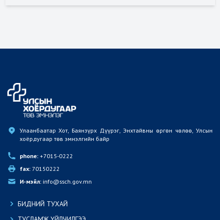
Улаанбаатар Хот, Баянзүрх Дүүрэг, Энхтайвны өргөн чөлөө, Улсын 
хоёрдугаар төв эмнэлгийн байр
phone:
 +7015-0222
fax:
 70150222
И-мэйл:
 info@ssch.gov.mn
БИДНИЙ ТУХАЙ
ТУСЛАМЖ ҮЙЛЧИЛГЭЭ