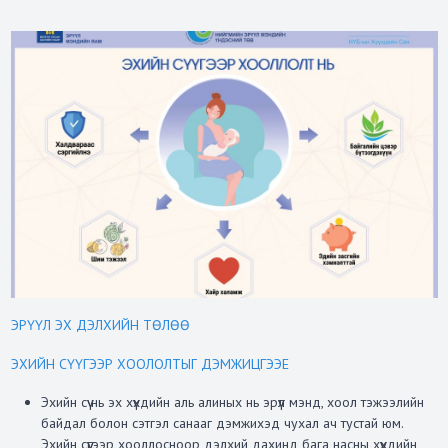
ЭРҮҮЛ ЭХ ДЭЛХИЙН ТӨЛӨӨ
ЭХИЙН СҮҮГЭЭР ХООЛОЛТЫГ ДЭМЖИЦГЭЭЕ
Эхийн сүү нь эх хүүхдийн аль алиных нь эрүүл мэнд, хоол тэжээлийн
байдал болон сэтгэл санааг дэмжихэд чухал ач тустай юм.
Эхийн сүүгээр хооллосноор дэлхий дахинд бага насны хүүхдийн