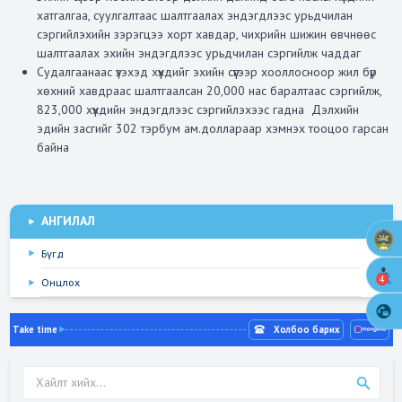
хатгалгаа, суулгалтаас шалтгаалах эндэгдлээс урьдчилан
сэргийлэхийн зэрэгцээ хорт хавдар, чихрийн шижин өвчнөөс
шалтгаалах эхийн эндэгдлээс урьдчилан сэргийлж чаддаг
Судалгаанаас үзэхэд хүүхдийг эхийн сүүгээр хооллосноор жил бүр
хөхний хавдраас шалтгаалсан 20,000 нас баралтаас сэргийлж,
823,000 хүүхдийн эндэгдлээс сэргийлэхээс гадна Дэлхийн
эдийн засгийг 302 тэрбум ам.доллараар хэмнэх тооцоо гарсан
байна
АНГИЛАЛ
Бүгд
4
Онцлох
Take time
Холбоо барих