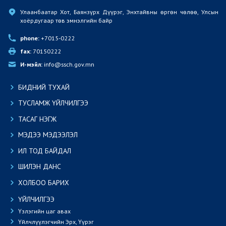
Улаанбаатар Хот, Баянзүрх Дүүрэг, Энхтайвны өргөн чөлөө, Улсын 
хоёрдугаар төв эмнэлгийн байр
phone:
 +7015-0222
fax:
 70150222
И-мэйл:
 info@ssch.gov.mn
БИДНИЙ ТУХАЙ
ТУСЛАМЖ ҮЙЛЧИЛГЭЭ
ТАСАГ НЭГЖ
МЭДЭЭ МЭДЭЭЛЭЛ
ИЛ ТОД БАЙДАЛ
ШИЛЭН ДАНС
ХОЛБОО БАРИХ
ҮЙЛЧИЛГЭЭ
Үзлэгийн цаг авах
Үйлчлүүлэгчийн Эрх, Үүрэг