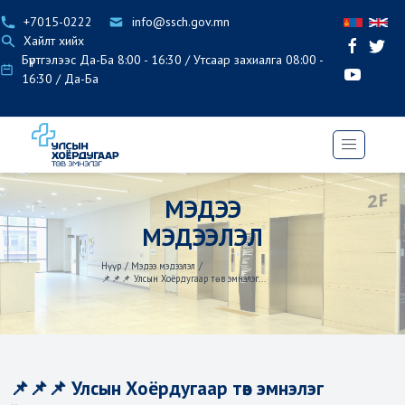
+7015-0222
info@ssch.gov.mn
Хайлт хийх
Бүртгэлээс Да-Ба 8:00 - 16:30 / Утсаар захиалга 08:00 -
16:30 / Да-Ба
МЭДЭЭ
МЭДЭЭЛЭЛ
Нүүр
/
Мэдээ мэдээлэл
/
📌📌📌 Улсын Хоёрдугаар төв эмнэлэг...
📌📌📌 Улсын Хоёрдугаар төв эмнэлэг