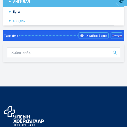
АНГИЛАЛ
Бүгд
Онцлох
Take time
Холбоо барих