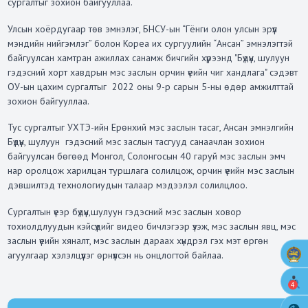
сургалтыг зохион байгууллаа.
Улсын хоёрдугаар төв эмнэлэг, БНСУ-ын “Гёнги олон улсын эрүүл
мэндийн нийгэмлэг” болон Кореа их сургуулийн “Ансан” эмнэлэгтэй
байгуулсан хамтран ажиллах санамж бичгийн хүрээнд "Бүдүүн, шулуун
гэдэсний хорт хавдрын мэс заслын орчин үеийн чиг хандлага" сэдэвт
ОУ-ын цахим сургалтыг 2022 оны 9-р сарын 5-ны өдөр амжилттай
зохион байгууллаа.
Тус сургалтыг УХТЭ-ийн Eрөнхий мэс заслын тасаг, Ансан эмнэлгийн
Бүдүүн, шулуун гэдэсний мэс заслын тасгууд санаачлан зохион
байгуулсан бөгөөд Монгол, Солонгосын 40 гаруй мэс заслын эмч
нар оролцож харилцан туршлага солилцож, орчин үеийн мэс заслын
дэвшилтэд технологиудын талаар мэдээлэл солилцлоо.
Сургалтын үеэр бүдүүн,шулуун гэдэсний мэс заслын ховор
тохиолдлуудын кэйсүүдийг видео бичлэгээр үзэж, мэс заслын явц, мэс
заслын үеийн хяналт, мэс заслын дараах хүндрэл гэх мэт өргөн
агуулгаар хэлэлцүүлэг өрнүүлсэн нь онцлогтой байлаа.
4