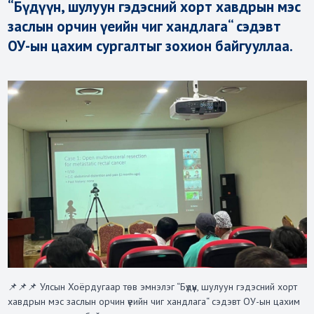
“Бүдүүн, шулуун гэдэсний хорт хавдрын мэс
заслын орчин үеийн чиг хандлага“ сэдэвт
ОУ-ын цахим сургалтыг зохион байгууллаа.
📌📌📌 Улсын Хоёрдугаар төв эмнэлэг “Бүдүүн, шулуун гэдэсний хорт
хавдрын мэс заслын орчин үеийн чиг хандлага“ сэдэвт ОУ-ын цахим